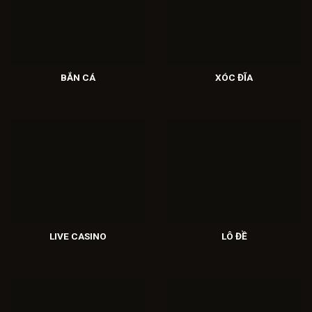
BẮN CÁ
XÓC ĐĨA
LIVE CASINO
LÔ ĐỀ