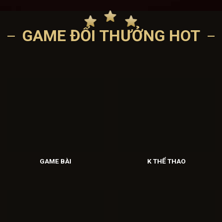
GAME ĐỔI THƯỞNG HOT
GAME BÀI
K THỂ THAO