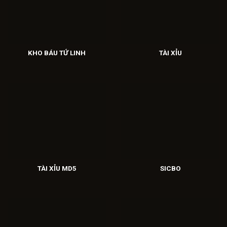
KHO BÁU TỨ LINH
TÀI XỈU
TÀI XỈU MD5
SICBO